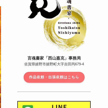
言魂書家「西山嘉克」事務局
佐賀県嬉野市嬉野町大字吉田丙679-4
作品依頼・出張依頼はこちら