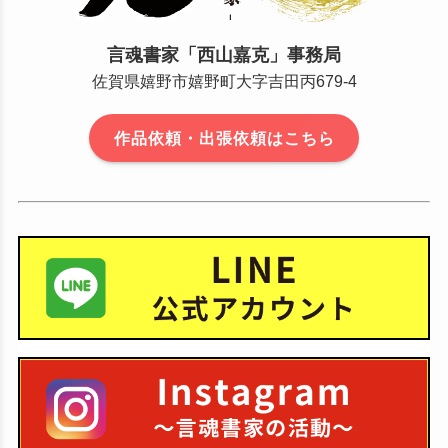
言魂書家「西山嘉克」事務局
佐賀県嬉野市嬉野町大字吉田丙679-4
作品依頼・出張依頼はこちら