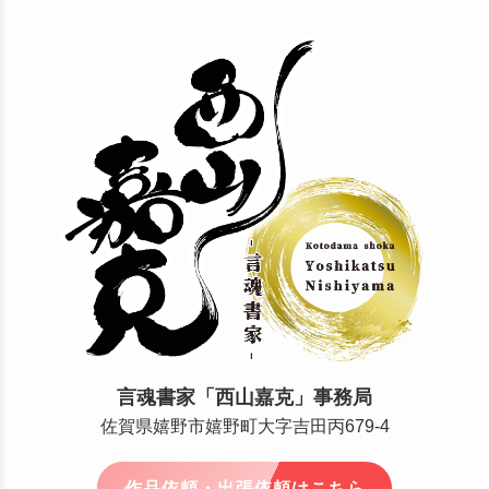
言魂書家「西山嘉克」事務局
佐賀県嬉野市嬉野町大字吉田丙679-4
作品依頼・出張依頼はこちら