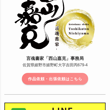
言魂書家「西山嘉克」事務局
佐賀県嬉野市嬉野町大字吉田丙679-4
作品依頼・出張依頼はこちら