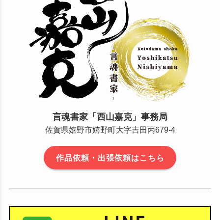
言魂書家「西山嘉克」事務局
佐賀県嬉野市嬉野町大字吉田丙679-4
作品依頼・出張依頼はこちら