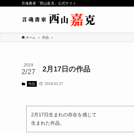
言魂書家「西山嘉克」公式サイト
ホーム
作品
2019
2月17日の作品
2/27
2019.02.27
作品
2月17日生まれの存在を感じて
生まれた作品。