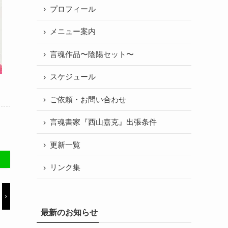
プロフィール
メニュー案内
言魂作品〜陰陽セット〜
スケジュール
ご依頼・お問い合わせ
言魂書家『西山嘉克』出張条件
更新一覧
リンク集
最新のお知らせ