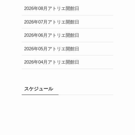
2026年08月アトリエ開館日
2026年07月アトリエ開館日
2026年06月アトリエ開館日
2026年05月アトリエ開館日
2026年04月アトリエ開館日
スケジュール