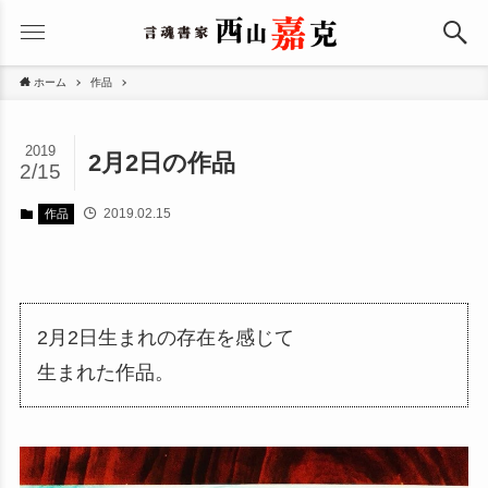
ホーム
作品
2019
2月2日の作品
2/15
2019.02.15
作品
2月2日生まれの存在を感じて
生まれた作品。