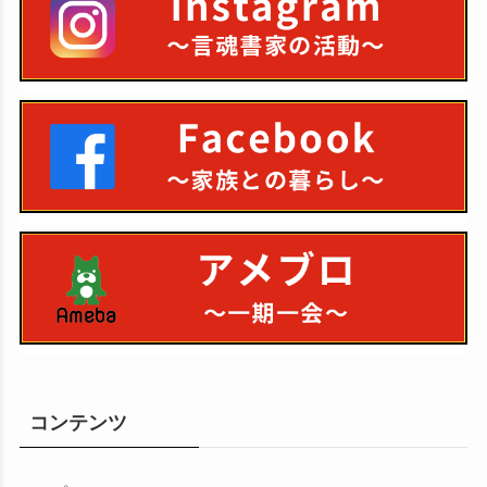
コンテンツ