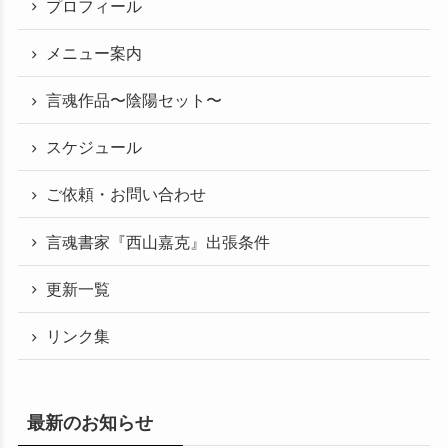
プロフィール
メニュー案内
言魂作品〜陰陽セット〜
スケジュール
ご依頼・お問い合わせ
言魂書家『西山嘉克』出張条件
更新一覧
リンク集
最新のお知らせ