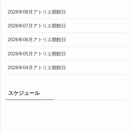
2026年08月アトリエ開館日
2026年07月アトリエ開館日
2026年06月アトリエ開館日
2026年05月アトリエ開館日
2026年04月アトリエ開館日
スケジュール