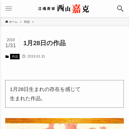
ホーム
作品
2019
1月28日の作品
1/31
2019.01.31
作品
1月28日生まれの存在を感じて
生まれた作品。