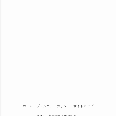
ホーム
プラシバシーポリシー
サイトマップ