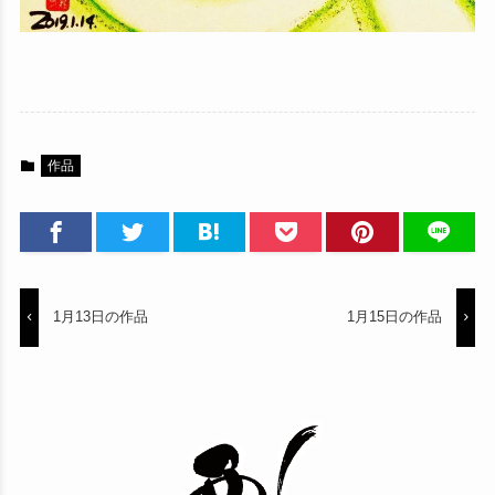
作品
1月13日の作品
1月15日の作品