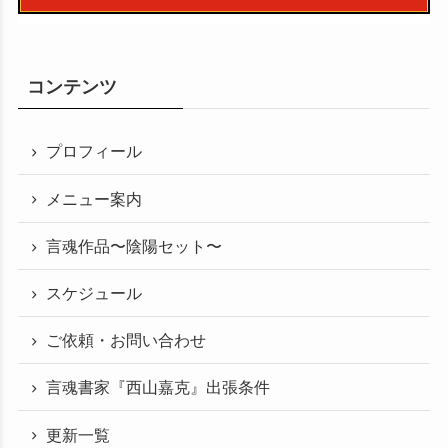
コンテンツ
プロフィール
メニュー案内
言魂作品〜陰陽セット〜
スケジュール
ご依頼・お問い合わせ
言魂書家『西山嘉克』出張条件
更新一覧