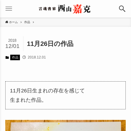
ホーム
作品
2018
11月26日の作品
12/01
2018.12.01
作品
11月26日生まれの存在を感じて
生まれた作品。