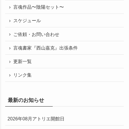
言魂作品〜陰陽セット〜
スケジュール
ご依頼・お問い合わせ
言魂書家『西山嘉克』出張条件
更新一覧
リンク集
最新のお知らせ
2026年08月アトリエ開館日