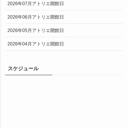
2026年07月アトリエ開館日
2026年06月アトリエ開館日
2026年05月アトリエ開館日
2026年04月アトリエ開館日
スケジュール