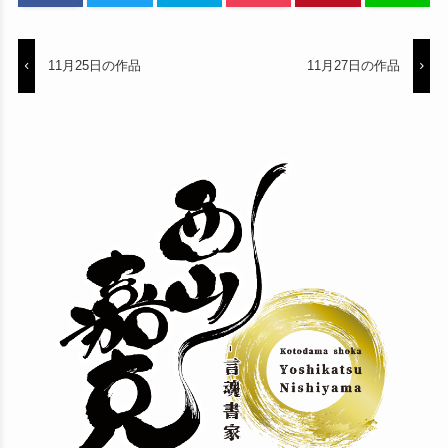
11月25日の作品
11月27日の作品