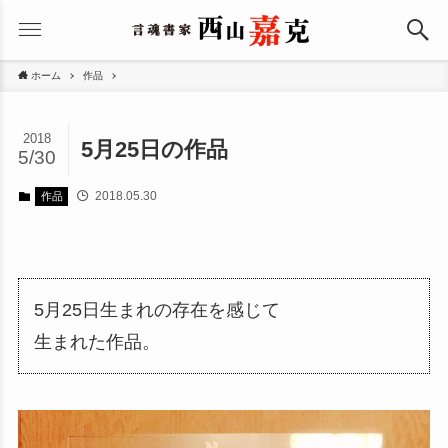
ホーム
作品
2018
5月25日の作品
5/30
2018.05.30
作品
5月25日生まれの存在を感じて
生まれた作品。