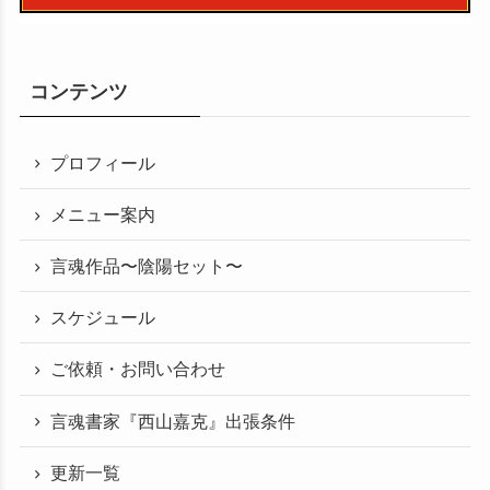
コンテンツ
プロフィール
メニュー案内
言魂作品〜陰陽セット〜
スケジュール
ご依頼・お問い合わせ
言魂書家『西山嘉克』出張条件
更新一覧