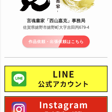
言魂書家「西山嘉克」事務局
佐賀県嬉野市嬉野町大字吉田丙679-4
作品依頼・出張依頼はこちら